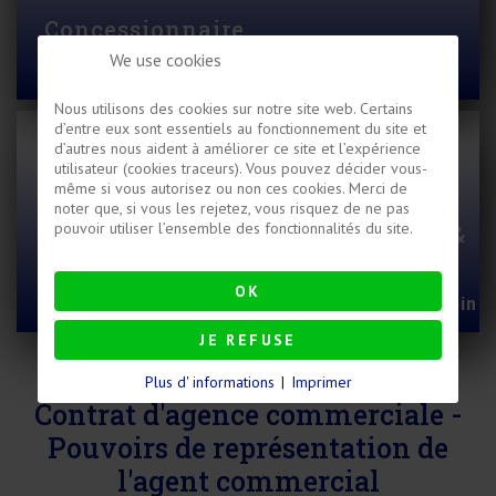
Concessionnaire
We use cookies
et le contrat de concession
Nous utilisons des cookies sur notre site web. Certains
d’entre eux sont essentiels au fonctionnement du site et
d’autres nous aident à améliorer ce site et l’expérience
utilisateur (cookies traceurs). Vous pouvez décider vous-
même si vous autorisez ou non ces cookies. Merci de
noter que, si vous les rejetez, vous risquez de ne pas
pouvoir utiliser l’ensemble des fonctionnalités du site.
Droit de la concurrence allemand &
antitrust
OK
Des moyens équitables permettent d'aller loin
JE REFUSE
Plus d' informations
|
Imprimer
Contrat d'agence commerciale -
Pouvoirs de représentation de
l'agent commercial