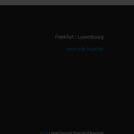
Frankfurt
|
Luxembourg
www.dda-legal.de
DDA
Legal Dupont Danzel d’Aumont