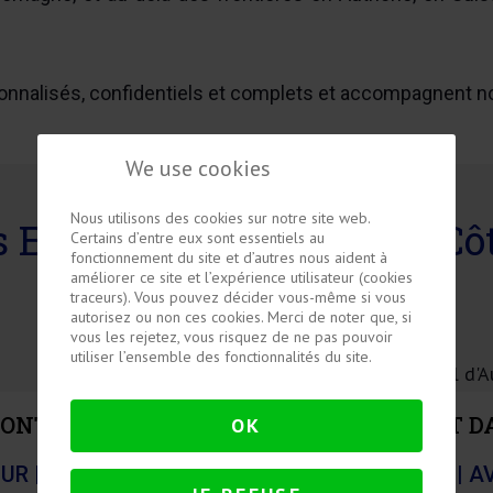
nnalisés, confidentiels et complets et accompagnent no
We use cookies
Nous utilisons des cookies sur notre site web.
 Experts engagés à vos Cô
Certains d’entre eux sont essentiels au
fonctionnement du site et d’autres nous aident à
améliorer ce site et l’expérience utilisateur (cookies
traceurs). Vous pouvez décider vous-même si vous
autorisez ou non ces cookies. Merci de noter que, si
vous les rejetez, vous risquez de ne pas pouvoir
utiliser l’ensemble des fonctionnalités du site.
MONT
MARIA DUPONT D
OK
UR | AVOCAT ASSOCIÉ
RECHTSANWALT | A