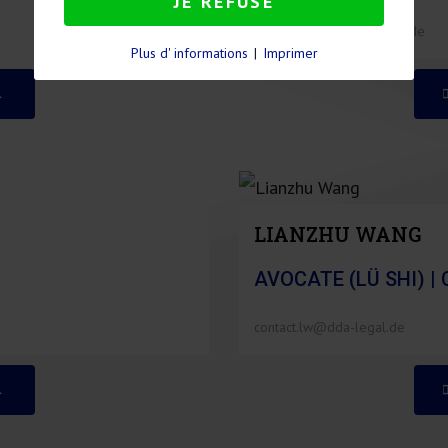
JE REFUSE
contact.mdda@dda-legal.de
Plus d' informations
|
Imprimer
L
LIANZHU WANG
AVOCATE (LÜ SHI) |
contact.lw@dda-legal.de
L