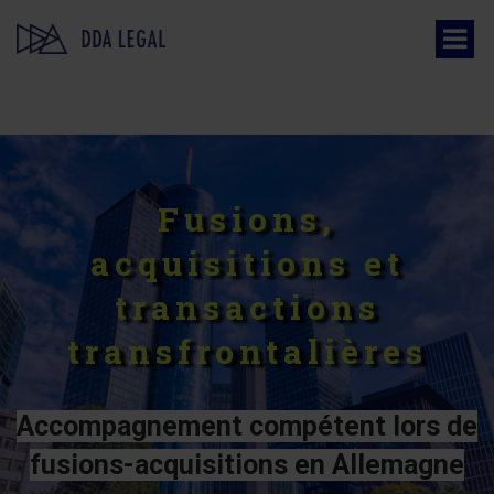
Fusions,
acquisitions et
transactions
transfrontalières
Accompagnement compétent lors de
fusions-acquisitions en Allemagne