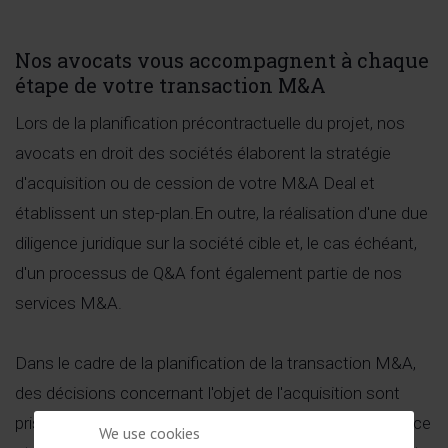
Nos avocats vous accompagnent à chaque
étape de votre transaction M&A
Lors de la planification précontractuelle du projet, nos
avocats en droit des sociétés élaborent la stratégie
d'acquisition ou de cession de votre M&A Deal et
établissent un step-plan.En outre, la réalisation d'une due
diligence juridique sur la société cible et, le cas échéant,
d'un processus de Q&A font également partie de nos
services M&A.
Dans le cadre de la planification de la transaction M&A,
des décisions concernant l'objet de l'acquisition sont
prises en tenant compte des résultats de la due diligence
We use cookies